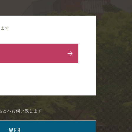
ります
もとへお伺い致します
WEB