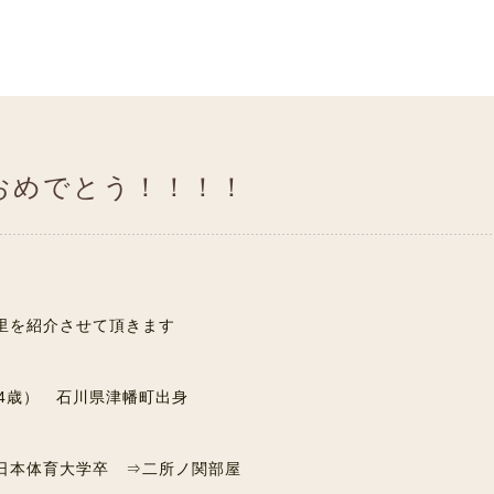
おめでとう！！！！
里を紹介させて頂きます
24歳） 石川県津幡町出身
日本体育大学卒 ⇒二所ノ関部屋