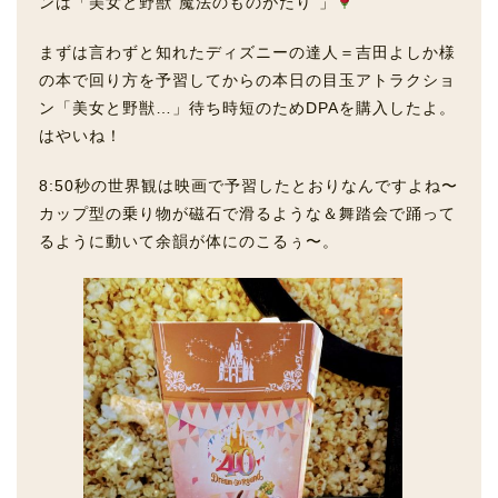
ンは「美女と野獣“魔法のものがたり”」
まずは言わずと知れたディズニーの達人＝吉田よしか様
の本で回り方を予習してからの本日の目玉アトラクショ
ン「美女と野獣…」待ち時短のためDPAを購入したよ。
はやいね！
8:50秒の世界観は映画で予習したとおりなんですよね〜
カップ型の乗り物が磁石で滑るような＆舞踏会で踊って
るように動いて余韻が体にのこるぅ〜。