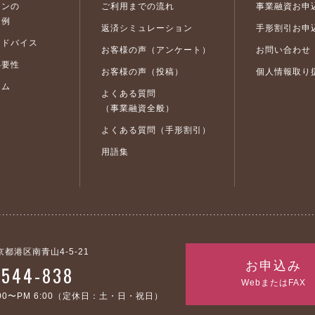
きます。
ーンの
ご利用までの流れ
事業融資お申
関が提携する信用情報機関
用例
返済シミュレーション
手形割引お申
提携する信用情報機関名称及び連絡先は以下の通りです。
アドバイス
お客様の声（アンケート）
お問い合わせ
必要性
お客様の声（投稿）
個人情報取り
-481
http://www.jicc.co.jp/
ラム
よくある質問
（事業融資全般）
用情報機関】
よくある質問（手形割引）
5020
http://www.zenginkyo.or.jp/pcic/
用語集
-414
http://www.cic.co.jp/
人情報について次の利用目的の範囲内で適正に利用いたします。
東京都港区南青山4-5-21
お申込み
-544-838
WebまたはFAX
る子会社及び公表している提携先（注2）
0〜PM 6:00
（定休日：土・日・祝日）