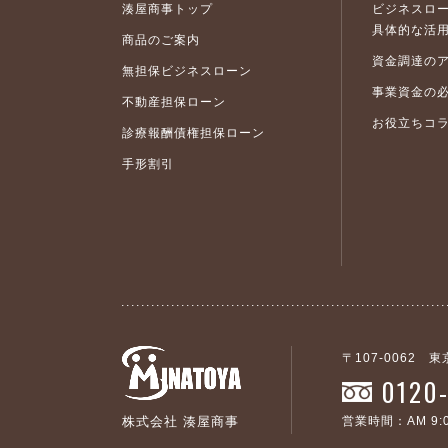
定める手続き及び方法によって行うことがで
湊屋商事トップ
ビジネスロ
6. 当社が加盟する信用情報機関及び当該機
具体的な活
商品のご案内
当社が加盟する信用情報機関及び当該機関が
資金調達の
無担保ビジネスローン
事業資金の
【当社が加盟する信用情報機関】
不動産担保ローン
株式会社日本信用情報機構 TEL.0120-441
お役立ちコ
診療報酬債権担保ローン
手形割引
【当社が加盟する信用情報機関が提携する信
全国銀行個人情報センター TEL.03-3214-
株式会社シー・アイ・シー TEL.0120-810
第2条 個人情報の利用目的について
当社（店）は、申込者及び保証人予定者の個
〒107-0062 
提供する第三者の範囲
0120
当社（店）の有価証券報告書に記載されてい
営業時間：AM 9:0
株式会社 湊屋商事
第三者に提供される情報の内容