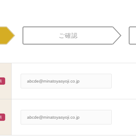
ご確認
須
須