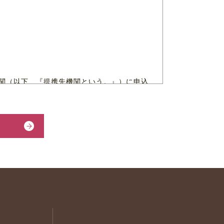
関（以下、『提携先機関という。』）に申込
査する目的のみに利用します。
番号及び運転免許証等の記号番号等）、並び
関の加盟会員は、当該申込情報を、返済又は
る場合の訂正、削除等の申立を加盟先機関が