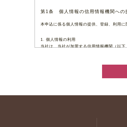
第1条 個人情報の信用情報機関への
本申込に係る個人情報の提供、登録、利用に
1. 個人情報の利用
当社は、当社が加盟する信用情報機関（以下
者及び保証人予定者の個人情報が登録されて
2. 申込情報の信用情報機関への提供
当社は、申込者及び保証人予定者に係る本申
に申込日及び申込商品種別等の情報。以下、
3. 個人情報の登録
加盟機関は、当該申込情報を申込日から6カ
4. 申込情報の他会員への提供
加盟先機関は、当該申込書情報を、加盟会員
支払能力を調査する目的のみに利用します。
5. 開示等の手続き
申込者及び保証人予定者は、加盟先機関に登