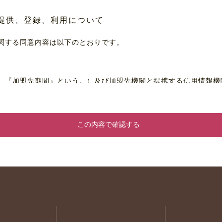
提供、登録、利用について
関する同意内容は以下のとおりです。
、『加盟先期間』という。）及び加盟先機関と提携する信用情報機
いる場合には、当該個人情報の提供を受け、返済又は支払能力を調
込に基づく個人情報（本人を特定する情報（氏名、生年月日、電話
『申込情報』という。）を加盟先機関に提供します。
月を超えない期間登録します。
及び提供先機関の加盟会員に提供します。加盟先機関及び提携先機
録されている個人情報に係る開示請求又は当該個人情報に誤りがあ