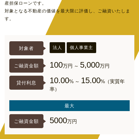
産担保ローンです。
対象となる不動産の価値を最大限に評価し、ご融資いたしま
す。
法人
個人事業主
対象者
100
5,000
ご融資金額
万円 ～
万円
10.00
15.00
% ～
%（実質年
貸付利息
率）
最大
5000
ご融資金額
万円