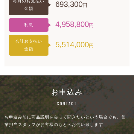
毎月のお支払い
693,300
円
金額
4,958,800
利息
円
合計お支払い
5,514,000
円
金額
お申込み
CONTACT
お申込み前に商品説明を会って聞きたいという場合でも、営
業担当スタッフがお客様のもとへお伺い致します