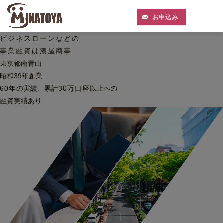
お申込み
ビジネスローンなどの
事業融資は湊屋商事
東京都南青山
昭和39年創業
60
年
の実績、累計
30
万口座
以上への
融資実績あり