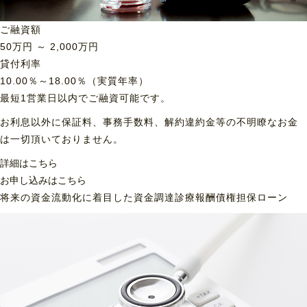
ご融資額
50
万円 ～
2,000
万円
貸付利率
10.00％～18.00％（実質年率）
最短1営業日以内でご融資可能です。
お利息以外に保証料、事務手数料、解約違約金等の不明瞭なお金
は一切頂いておりません。
詳細はこちら
お申し込みはこちら
将来の資金流動化に着目した資金調達
診療報酬債権担保ローン