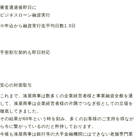
審査通過後即日に
ビジネスローン融資実行
※申込から融資実行迄平均日数1.3日
手形割引契約も
即日対応
安心の対面取引
これまで、湊屋商事は数多くの企業経営者様と事業融資全般を通
して、湊屋商事は企業経営者様の片隅でつなぎ役としての立場を
徹底してきました。
その結果が60年という時を刻み、多くのお客様のご支持を得なが
ら今に繋がっているのだと矜持しております。
今後も湊屋商事は銀行等の大手金融機関にはできない老舗専門業