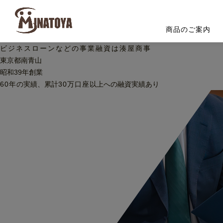
商品のご案内
ビジネスローンなどの
事業融資は湊屋商事
東京都南青山
昭和39年創業
60
年
の実績、累計
30
万口座
以上への
融資実績あり