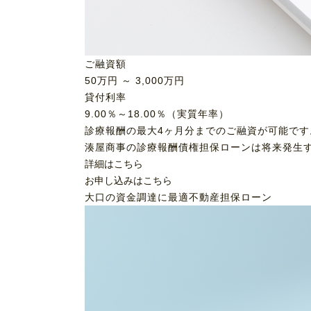
ご融資額
50
万円 ～
3,000
万円
貸付利率
9.00％～18.00％（実質年率）
診療報酬の最大4ヶ月分までのご融資が可能です
湊屋商事の診療報酬債権担保ローンは将来発生
詳細はこちら
お申し込みはこちら
大口の資金調達に最適
不動産担保ローン