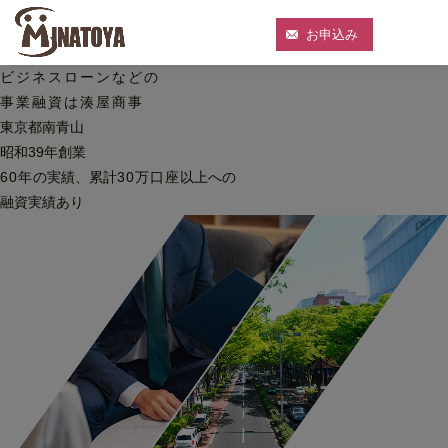
お申込み
ビジネスローンなどの
事業融資は湊屋商事
東京都南青山
昭和39年創業
60
年
の実績、累計
30
万口座
以上への
融資実績あり