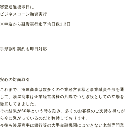
審査通過後即日に
ビジネスローン融資実行
※申込から融資実行迄平均日数1.3日
手形割引契約も
即日対応
安心の対面取引
これまで、湊屋商事は数多くの企業経営者様と事業融資全般を通
して、湊屋商事は企業経営者様の片隅でつなぎ役としての立場を
徹底してきました。
その結果が60年という時を刻み、多くのお客様のご支持を得なが
ら今に繋がっているのだと矜持しております。
今後も湊屋商事は銀行等の大手金融機関にはできない老舗専門業