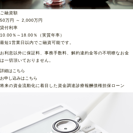
ご融資額
50
万円 ～
2,000
万円
貸付利率
10.00％～18.00％（実質年率）
最短1営業日以内でご融資可能です。
お利息以外に保証料、事務手数料、解約違約金等の不明瞭なお金
は一切頂いておりません。
詳細はこちら
お申し込みはこちら
将来の資金流動化に着目した資金調達
診療報酬債権担保ローン