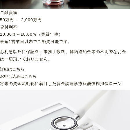
ご融資額
50
万円 ～
2,000
万円
貸付利率
10.00％～18.00％（実質年率）
最短1営業日以内でご融資可能です。
お利息以外に保証料、事務手数料、解約違約金等の不明瞭なお金
は一切頂いておりません。
詳細はこちら
お申し込みはこちら
将来の資金流動化に着目した資金調達
診療報酬債権担保ローン