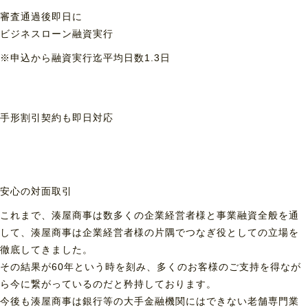
審査通過後即日に
ビジネスローン融資実行
※申込から融資実行迄平均日数1.3日
手形割引契約も
即日対応
安心の対面取引
これまで、湊屋商事は数多くの企業経営者様と事業融資全般を通
して、湊屋商事は企業経営者様の片隅でつなぎ役としての立場を
徹底してきました。
その結果が60年という時を刻み、多くのお客様のご支持を得なが
ら今に繋がっているのだと矜持しております。
今後も湊屋商事は銀行等の大手金融機関にはできない老舗専門業