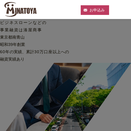
お申込み
ビジネスローンなどの
事業融資は湊屋商事
東京都南青山
昭和39年創業
60
年
の実績、累計
30
万口座
以上への
融資実績あり