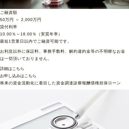
ご融資額
50
万円 ～
2,000
万円
貸付利率
10.00％～18.00％（実質年率）
最短1営業日以内でご融資可能です。
お利息以外に保証料、事務手数料、解約違約金等の不明瞭なお金
は一切頂いておりません。
詳細はこちら
お申し込みはこちら
将来の資金流動化に着目した資金調達
診療報酬債権担保ローン