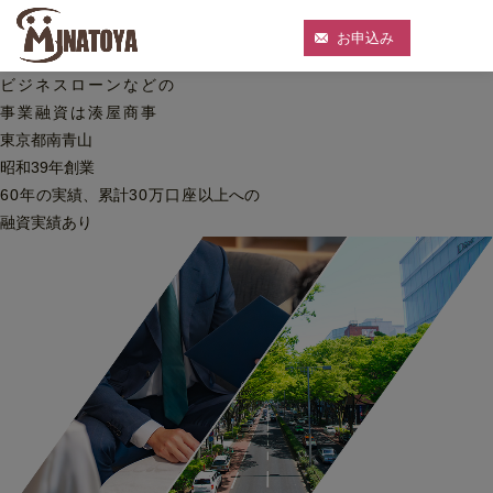
お申込み
ビジネスローンなどの
事業融資は湊屋商事
東京都南青山
昭和39年創業
60
年
の実績、累計
30
万口座
以上への
融資実績あり