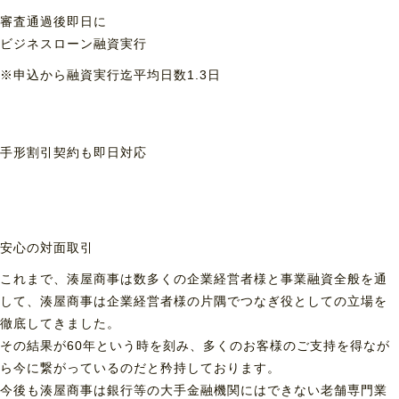
審査通過後即日に
ビジネスローン融資実行
※申込から融資実行迄平均日数1.3日
手形割引契約も
即日対応
安心の対面取引
これまで、湊屋商事は数多くの企業経営者様と事業融資全般を通
して、湊屋商事は企業経営者様の片隅でつなぎ役としての立場を
徹底してきました。
その結果が60年という時を刻み、多くのお客様のご支持を得なが
ら今に繋がっているのだと矜持しております。
今後も湊屋商事は銀行等の大手金融機関にはできない老舗専門業