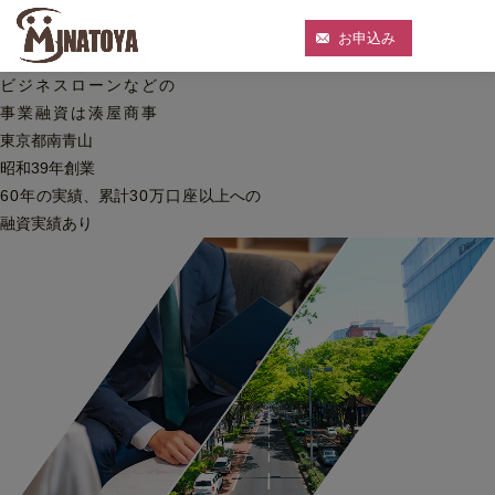
お申込み
ビジネスローンなどの
事業融資は湊屋商事
東京都南青山
昭和39年創業
60
年
の実績、累計
30
万口座
以上への
融資実績あり