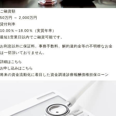
ご融資額
50
万円 ～
2,000
万円
貸付利率
10.00％～18.00％（実質年率）
最短1営業日以内でご融資可能です。
お利息以外に保証料、事務手数料、解約違約金等の不明瞭なお金
は一切頂いておりません。
詳細はこちら
お申し込みはこちら
将来の資金流動化に着目した資金調達
診療報酬債権担保ローン