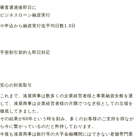
審査通過後即日に
ビジネスローン融資実行
※申込から融資実行迄平均日数1.3日
手形割引契約も
即日対応
安心の対面取引
これまで、湊屋商事は数多くの企業経営者様と事業融資全般を通
して、湊屋商事は企業経営者様の片隅でつなぎ役としての立場を
徹底してきました。
その結果が60年という時を刻み、多くのお客様のご支持を得なが
ら今に繋がっているのだと矜持しております。
今後も湊屋商事は銀行等の大手金融機関にはできない老舗専門業