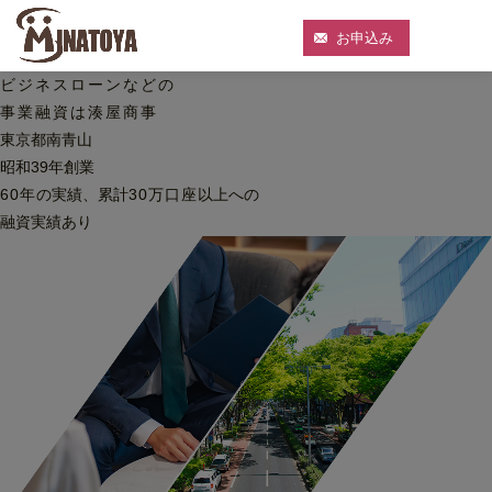
お申込み
ビジネスローンなどの
事業融資は湊屋商事
東京都南青山
昭和39年創業
60
年
の実績、累計
30
万口座
以上への
融資実績あり