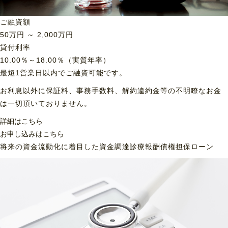
ご融資額
50
万円 ～
2,000
万円
貸付利率
10.00％～18.00％（実質年率）
最短1営業日以内でご融資可能です。
お利息以外に保証料、事務手数料、解約違約金等の不明瞭なお金
は一切頂いておりません。
詳細はこちら
お申し込みはこちら
将来の資金流動化に着目した資金調達
診療報酬債権担保ローン