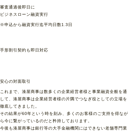
審査通過後即日に
ビジネスローン融資実行
※申込から融資実行迄平均日数1.3日
手形割引契約も
即日対応
安心の対面取引
これまで、湊屋商事は数多くの企業経営者様と事業融資全般を通
して、湊屋商事は企業経営者様の片隅でつなぎ役としての立場を
徹底してきました。
その結果が60年という時を刻み、多くのお客様のご支持を得なが
ら今に繋がっているのだと矜持しております。
今後も湊屋商事は銀行等の大手金融機関にはできない老舗専門業