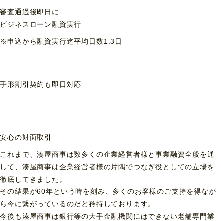
審査通過後即日に
ビジネスローン融資実行
※申込から融資実行迄平均日数1.3日
手形割引契約も
即日対応
安心の対面取引
これまで、湊屋商事は数多くの企業経営者様と事業融資全般を通
して、湊屋商事は企業経営者様の片隅でつなぎ役としての立場を
徹底してきました。
その結果が60年という時を刻み、多くのお客様のご支持を得なが
ら今に繋がっているのだと矜持しております。
今後も湊屋商事は銀行等の大手金融機関にはできない老舗専門業