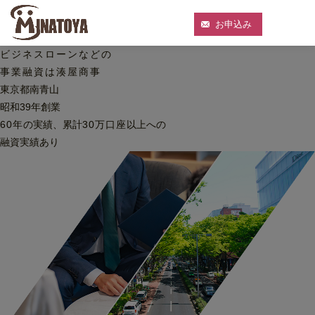
お申込み
ビジネスローンなどの
事業融資は湊屋商事
東京都南青山
昭和39年創業
60
年
の実績、累計
30
万口座
以上への
融資実績あり