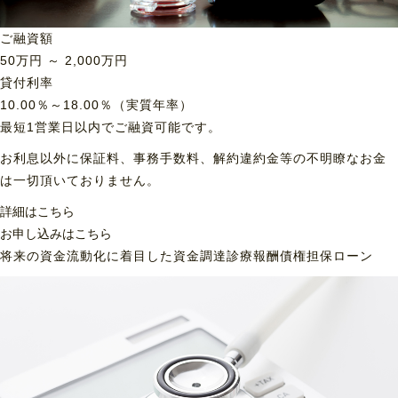
ご融資額
50
万円 ～
2,000
万円
貸付利率
10.00％～18.00％（実質年率）
最短1営業日以内でご融資可能です。
お利息以外に保証料、事務手数料、解約違約金等の不明瞭なお金
は一切頂いておりません。
詳細はこちら
お申し込みはこちら
将来の資金流動化に着目した資金調達
診療報酬債権担保ローン