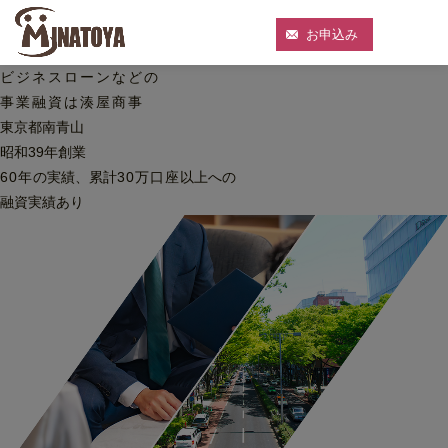
お申込み
ビジネスローンなどの
事業融資は湊屋商事
東京都南青山
昭和39年創業
60
年
の実績、累計
30
万口座
以上への
融資実績あり