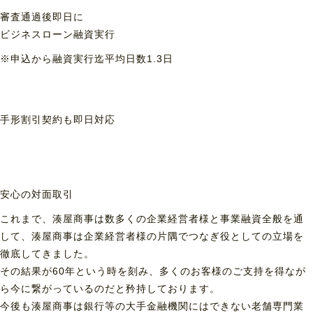
審査通過後即日に
ビジネスローン融資実行
※申込から融資実行迄平均日数1.3日
手形割引契約も
即日対応
安心の対面取引
これまで、湊屋商事は数多くの企業経営者様と事業融資全般を通
して、湊屋商事は企業経営者様の片隅でつなぎ役としての立場を
徹底してきました。
その結果が60年という時を刻み、多くのお客様のご支持を得なが
ら今に繋がっているのだと矜持しております。
今後も湊屋商事は銀行等の大手金融機関にはできない老舗専門業