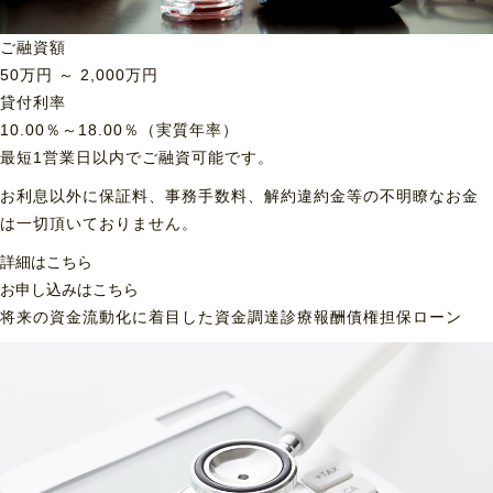
ご融資額
50
万円 ～
2,000
万円
貸付利率
10.00％～18.00％（実質年率）
最短1営業日以内でご融資可能です。
お利息以外に保証料、事務手数料、解約違約金等の不明瞭なお金
は一切頂いておりません。
詳細はこちら
お申し込みはこちら
将来の資金流動化に着目した資金調達
診療報酬債権担保ローン