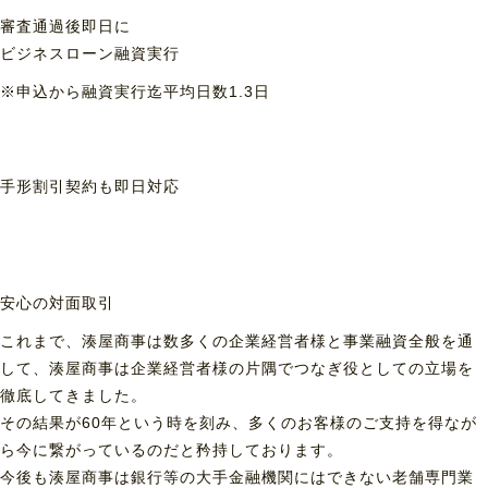
審査通過後即日に
ビジネスローン融資実行
※申込から融資実行迄平均日数1.3日
手形割引契約も
即日対応
安心の対面取引
これまで、湊屋商事は数多くの企業経営者様と事業融資全般を通
して、湊屋商事は企業経営者様の片隅でつなぎ役としての立場を
徹底してきました。
その結果が60年という時を刻み、多くのお客様のご支持を得なが
ら今に繋がっているのだと矜持しております。
今後も湊屋商事は銀行等の大手金融機関にはできない老舗専門業