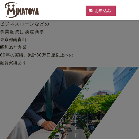
お申込み
ビジネスローンなどの
事業融資は湊屋商事
東京都南青山
昭和39年創業
60
年
の実績、累計
30
万口座
以上への
融資実績あり