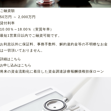
ご融資額
50
万円 ～
2,000
万円
貸付利率
10.00％～18.00％（実質年率）
最短1営業日以内でご融資可能です。
お利息以外に保証料、事務手数料、解約違約金等の不明瞭なお金
は一切頂いておりません。
詳細はこちら
お申し込みはこちら
将来の資金流動化に着目した資金調達
診療報酬債権担保ローン