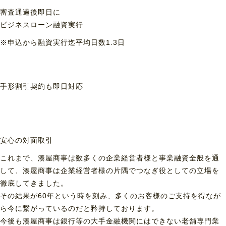
審査通過後即日に
ビジネスローン融資実行
※申込から融資実行迄平均日数1.3日
手形割引契約も
即日対応
安心の対面取引
これまで、湊屋商事は数多くの企業経営者様と事業融資全般を通
して、湊屋商事は企業経営者様の片隅でつなぎ役としての立場を
徹底してきました。
その結果が60年という時を刻み、多くのお客様のご支持を得なが
ら今に繋がっているのだと矜持しております。
今後も湊屋商事は銀行等の大手金融機関にはできない老舗専門業