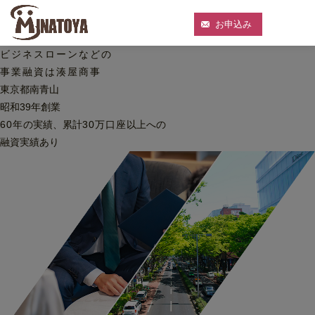
お申込み
ビジネスローンなどの
事業融資は湊屋商事
東京都南青山
昭和39年創業
60
年
の実績、累計
30
万口座
以上への
融資実績あり