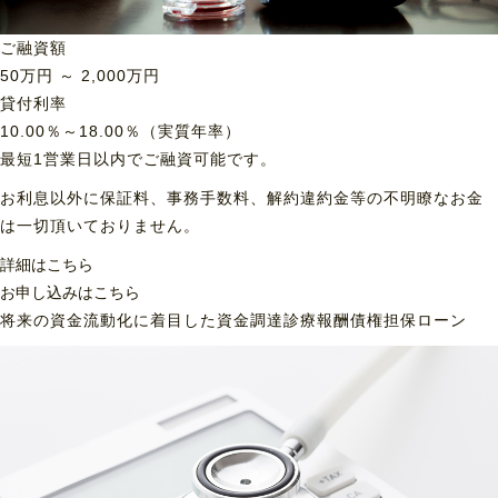
ご融資額
50
万円 ～
2,000
万円
貸付利率
10.00％～18.00％（実質年率）
最短1営業日以内でご融資可能です。
お利息以外に保証料、事務手数料、解約違約金等の不明瞭なお金
は一切頂いておりません。
詳細はこちら
お申し込みはこちら
将来の資金流動化に着目した資金調達
診療報酬債権担保ローン