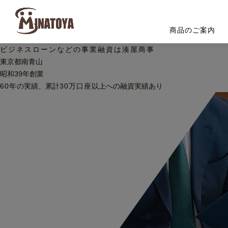
商品のご案内
ビジネスローンなどの
事業融資は湊屋商事
東京都南青山
昭和39年創業
60
年
の実績、累計
30
万口座
以上への
融資実績あり