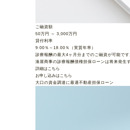
ご融資額
50
万円 ～
3,000
万円
貸付利率
9.00％～18.00％（実質年率）
診療報酬の最大4ヶ月分までのご融資が可能です
湊屋商事の診療報酬債権担保ローンは将来発生
詳細はこちら
お申し込みはこちら
大口の資金調達に最適
不動産担保ローン