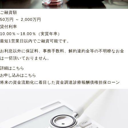
ご融資額
50
万円 ～
2,000
万円
貸付利率
10.00％～18.00％（実質年率）
最短1営業日以内でご融資可能です。
お利息以外に保証料、事務手数料、解約違約金等の不明瞭なお金
は一切頂いておりません。
詳細はこちら
お申し込みはこちら
将来の資金流動化に着目した資金調達
診療報酬債権担保ローン