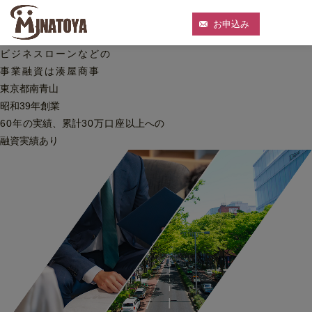
お申込み
ビジネスローンなどの
事業融資は湊屋商事
東京都南青山
昭和39年創業
60
年
の実績、累計
30
万口座
以上への
融資実績あり