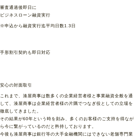
審査通過後即日に
ビジネスローン融資実行
※申込から融資実行迄平均日数1.3日
手形割引契約も
即日対応
安心の対面取引
これまで、湊屋商事は数多くの企業経営者様と事業融資全般を通
して、湊屋商事は企業経営者様の片隅でつなぎ役としての立場を
徹底してきました。
その結果が60年という時を刻み、多くのお客様のご支持を得なが
ら今に繋がっているのだと矜持しております。
今後も湊屋商事は銀行等の大手金融機関にはできない老舗専門業