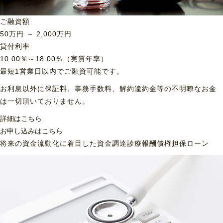
ご融資額
50
万円 ～
2,000
万円
貸付利率
10.00％～18.00％（実質年率）
最短1営業日以内でご融資可能です。
お利息以外に保証料、事務手数料、解約違約金等の不明瞭なお金
は一切頂いておりません。
詳細はこちら
お申し込みはこちら
将来の資金流動化に着目した資金調達
診療報酬債権担保ローン