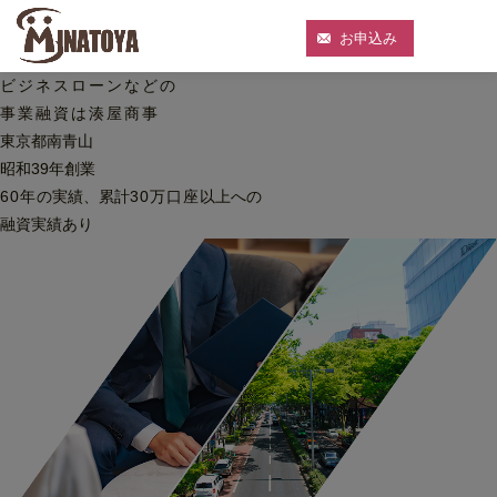
お申込み
ビジネスローンなどの
事業融資は湊屋商事
東京都南青山
昭和39年創業
60
年
の実績、累計
30
万口座
以上への
融資実績あり