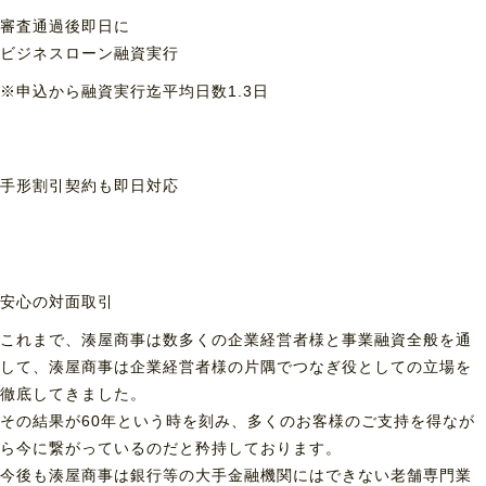
審査通過後即日に
ビジネスローン融資実行
※申込から融資実行迄平均日数1.3日
手形割引契約も
即日対応
安心の対面取引
これまで、湊屋商事は数多くの企業経営者様と事業融資全般を通
して、湊屋商事は企業経営者様の片隅でつなぎ役としての立場を
徹底してきました。
その結果が60年という時を刻み、多くのお客様のご支持を得なが
ら今に繋がっているのだと矜持しております。
今後も湊屋商事は銀行等の大手金融機関にはできない老舗専門業