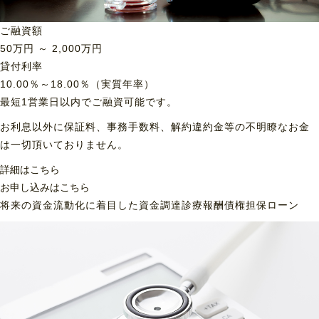
ご融資額
50
万円 ～
2,000
万円
貸付利率
10.00％～18.00％（実質年率）
最短1営業日以内でご融資可能です。
お利息以外に保証料、事務手数料、解約違約金等の不明瞭なお金
は一切頂いておりません。
詳細はこちら
お申し込みはこちら
将来の資金流動化に着目した資金調達
診療報酬債権担保ローン