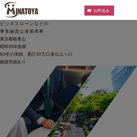
お申込み
ビジネスローンなどの
事業融資は湊屋商事
東京都南青山
昭和39年創業
60
年
の実績、累計
30
万口座
以上への
融資実績あり