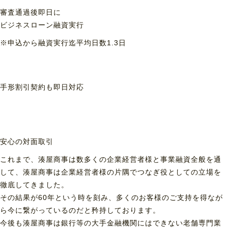
審査通過後即日に
ビジネスローン融資実行
※申込から融資実行迄平均日数1.3日
手形割引契約も
即日対応
安心の対面取引
これまで、湊屋商事は数多くの企業経営者様と事業融資全般を通
して、湊屋商事は企業経営者様の片隅でつなぎ役としての立場を
徹底してきました。
その結果が60年という時を刻み、多くのお客様のご支持を得なが
ら今に繋がっているのだと矜持しております。
今後も湊屋商事は銀行等の大手金融機関にはできない老舗専門業