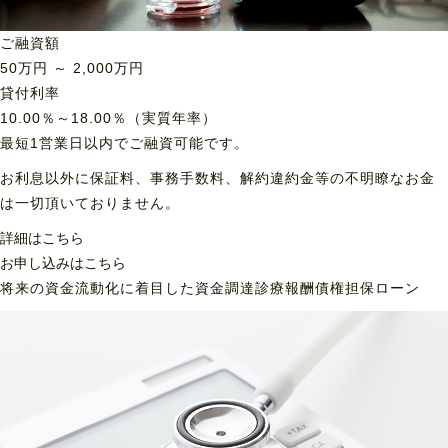
ご融資額
50
万円 ～
2,000
万円
貸付利率
10.00％～18.00％（実質年率）
最短1営業日以内でご融資可能です。
お利息以外に保証料、事務手数料、解約違約金等の不明瞭なお金
は一切頂いておりません。
詳細はこちら
お申し込みはこちら
将来の資金流動化に着目した資金調達
診療報酬債権担保ローン