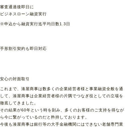
審査通過後即日に
ビジネスローン融資実行
※申込から融資実行迄平均日数1.3日
手形割引契約も
即日対応
安心の対面取引
これまで、湊屋商事は数多くの企業経営者様と事業融資全般を通
して、湊屋商事は企業経営者様の片隅でつなぎ役としての立場を
徹底してきました。
その結果が60年という時を刻み、多くのお客様のご支持を得なが
ら今に繋がっているのだと矜持しております。
今後も湊屋商事は銀行等の大手金融機関にはできない老舗専門業