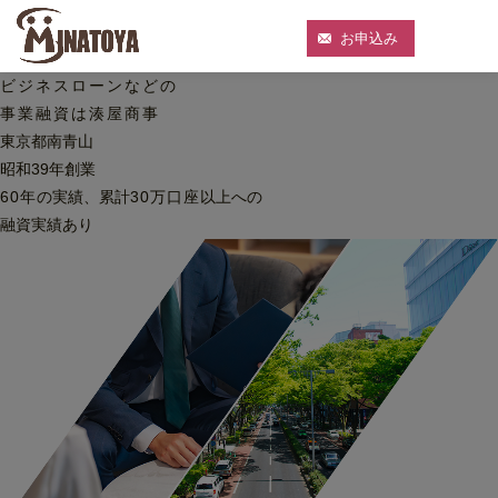
お申込み
ビジネスローンなどの
事業融資は湊屋商事
東京都南青山
昭和39年創業
60
年
の実績、累計
30
万口座
以上への
融資実績あり