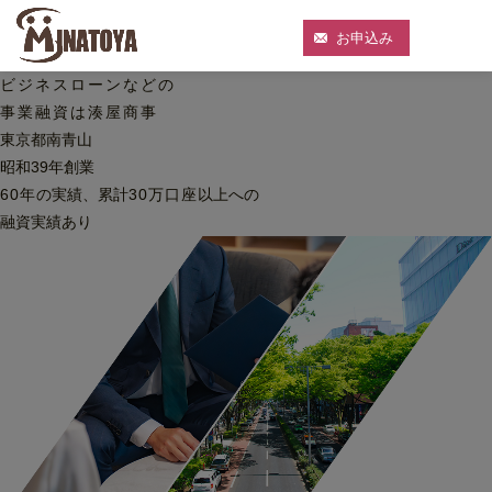
お申込み
ビジネスローンなどの
事業融資は湊屋商事
東京都南青山
昭和39年創業
60
年
の実績、累計
30
万口座
以上への
融資実績あり