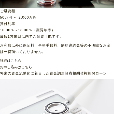
ご融資額
50
万円 ～
2,000
万円
貸付利率
10.00％～18.00％（実質年率）
最短1営業日以内でご融資可能です。
お利息以外に保証料、事務手数料、解約違約金等の不明瞭なお金
は一切頂いておりません。
詳細はこちら
お申し込みはこちら
将来の資金流動化に着目した資金調達
診療報酬債権担保ローン