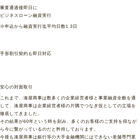
審査通過後即日に
ビジネスローン融資実行
※申込から融資実行迄平均日数1.3日
手形割引契約も
即日対応
安心の対面取引
これまで、湊屋商事は数多くの企業経営者様と事業融資全般を通
して、湊屋商事は企業経営者様の片隅でつなぎ役としての立場を
徹底してきました。
その結果が60年という時を刻み、多くのお客様のご支持を得なが
ら今に繋がっているのだと矜持しております。
今後も湊屋商事は銀行等の大手金融機関にはできない老舗専門業