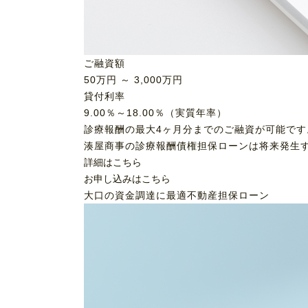
ご融資額
50
万円 ～
3,000
万円
貸付利率
9.00％～18.00％（実質年率）
診療報酬の最大4ヶ月分までのご融資が可能です
湊屋商事の診療報酬債権担保ローンは将来発生
詳細はこちら
お申し込みはこちら
大口の資金調達に最適
不動産担保ローン