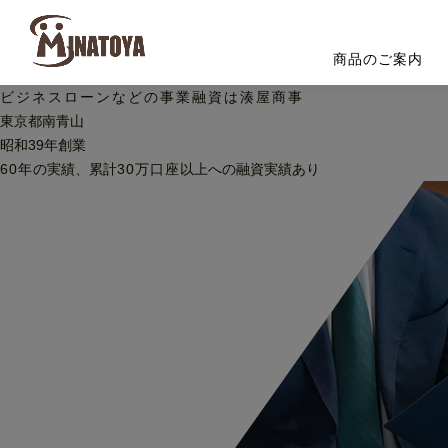
商品のご案内
ビジネスローンなどの
事業融資は湊屋商事
東京都南青山
昭和39年創業
60
年
の実績、累計
30
万口座
以上への
融資実績あり