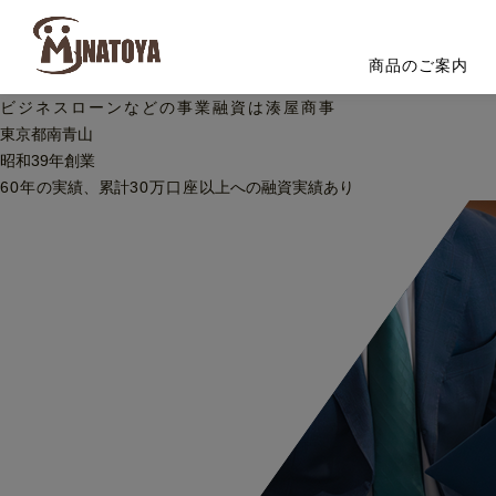
商品のご案内
ビジネスローンなどの
事業融資は湊屋商事
東京都南青山
昭和39年創業
60
年
の実績、累計
30
万口座
以上への
融資実績あり