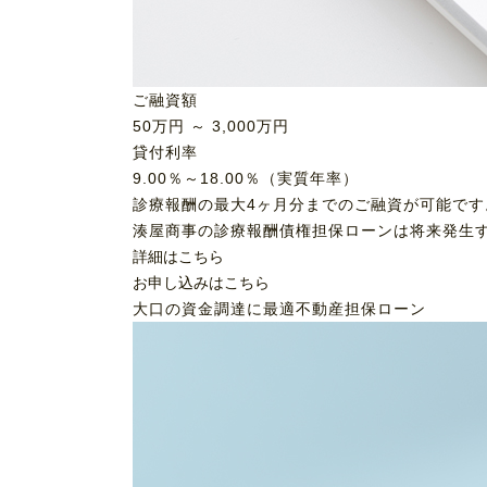
ご融資額
50
万円 ～
3,000
万円
貸付利率
9.00％～18.00％（実質年率）
診療報酬の最大4ヶ月分までのご融資が可能です
湊屋商事の診療報酬債権担保ローンは将来発生
詳細はこちら
お申し込みはこちら
大口の資金調達に最適
不動産担保ローン