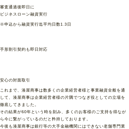
審査通過後即日に
ビジネスローン融資実行
※申込から融資実行迄平均日数1.3日
手形割引契約も
即日対応
安心の対面取引
これまで、湊屋商事は数多くの企業経営者様と事業融資全般を通
して、湊屋商事は企業経営者様の片隅でつなぎ役としての立場を
徹底してきました。
その結果が60年という時を刻み、多くのお客様のご支持を得なが
ら今に繋がっているのだと矜持しております。
今後も湊屋商事は銀行等の大手金融機関にはできない老舗専門業