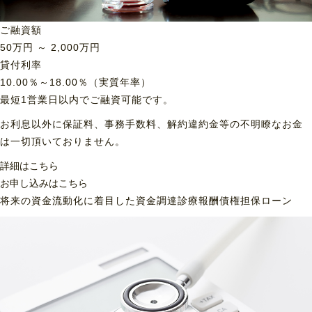
ご融資額
50
万円 ～
2,000
万円
貸付利率
10.00％～18.00％（実質年率）
最短1営業日以内でご融資可能です。
お利息以外に保証料、事務手数料、解約違約金等の不明瞭なお金
は一切頂いておりません。
詳細はこちら
お申し込みはこちら
将来の資金流動化に着目した資金調達
診療報酬債権担保ローン