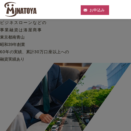
お申込み
ビジネスローンなどの
事業融資は湊屋商事
東京都南青山
昭和39年創業
60
年
の実績、累計
30
万口座
以上への
融資実績あり