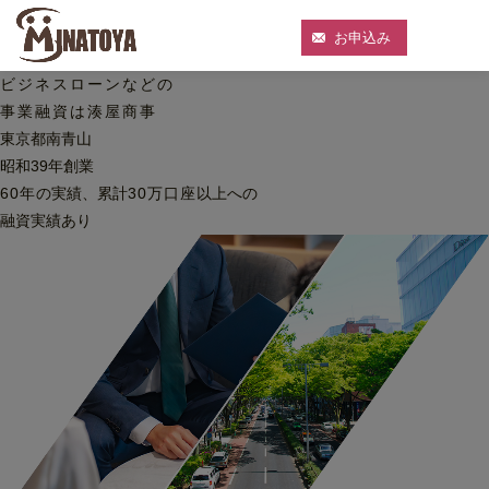
お申込み
ビジネスローンなどの
事業融資は湊屋商事
東京都南青山
昭和39年創業
60
年
の実績、累計
30
万口座
以上への
融資実績あり