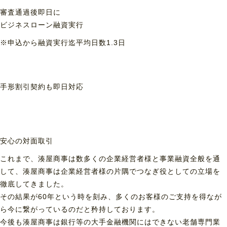
審査通過後即日に
ビジネスローン融資実行
※申込から融資実行迄平均日数1.3日
手形割引契約も
即日対応
安心の対面取引
これまで、湊屋商事は数多くの企業経営者様と事業融資全般を通
して、湊屋商事は企業経営者様の片隅でつなぎ役としての立場を
徹底してきました。
その結果が60年という時を刻み、多くのお客様のご支持を得なが
ら今に繋がっているのだと矜持しております。
今後も湊屋商事は銀行等の大手金融機関にはできない老舗専門業