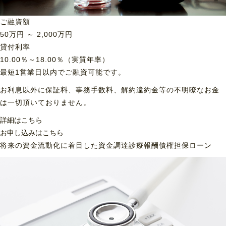
ご融資額
50
万円 ～
2,000
万円
貸付利率
10.00％～18.00％（実質年率）
最短1営業日以内でご融資可能です。
お利息以外に保証料、事務手数料、解約違約金等の不明瞭なお金
は一切頂いておりません。
詳細はこちら
お申し込みはこちら
将来の資金流動化に着目した資金調達
診療報酬債権担保ローン