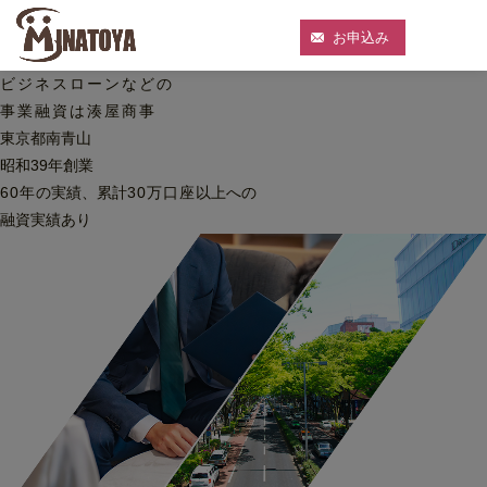
お申込み
ビジネスローンなどの
事業融資は湊屋商事
東京都南青山
昭和39年創業
60
年
の実績、累計
30
万口座
以上への
融資実績あり