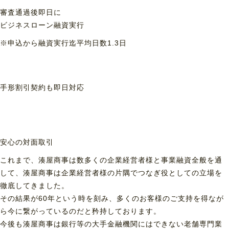
審査通過後即日に
ビジネスローン融資実行
※申込から融資実行迄平均日数1.3日
手形割引契約も
即日対応
安心の対面取引
これまで、湊屋商事は数多くの企業経営者様と事業融資全般を通
して、湊屋商事は企業経営者様の片隅でつなぎ役としての立場を
徹底してきました。
その結果が60年という時を刻み、多くのお客様のご支持を得なが
ら今に繋がっているのだと矜持しております。
今後も湊屋商事は銀行等の大手金融機関にはできない老舗専門業