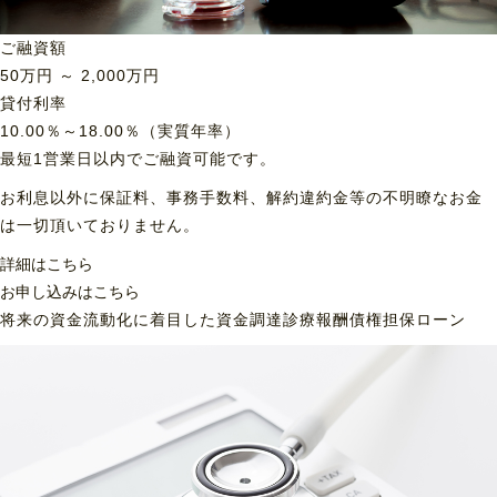
ご融資額
50
万円 ～
2,000
万円
貸付利率
10.00％～18.00％（実質年率）
最短1営業日以内でご融資可能です。
お利息以外に保証料、事務手数料、解約違約金等の不明瞭なお金
は一切頂いておりません。
詳細はこちら
お申し込みはこちら
将来の資金流動化に着目した資金調達
診療報酬債権担保ローン