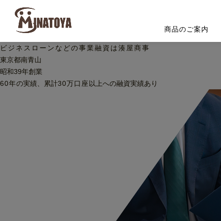
商品のご案内
ビジネスローンなどの
事業融資は湊屋商事
東京都南青山
昭和39年創業
60
年
の実績、累計
30
万口座
以上への
融資実績あり