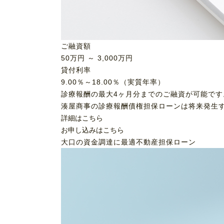
ご融資額
50
万円 ～
3,000
万円
貸付利率
9.00％～18.00％（実質年率）
診療報酬の最大4ヶ月分までのご融資が可能です
湊屋商事の診療報酬債権担保ローンは将来発生
詳細はこちら
お申し込みはこちら
大口の資金調達に最適
不動産担保ローン