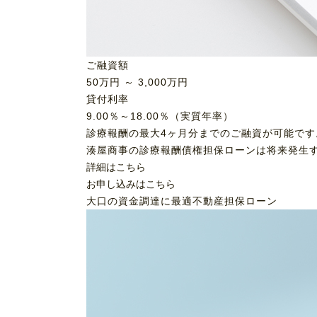
ご融資額
50
万円 ～
3,000
万円
貸付利率
9.00％～18.00％（実質年率）
診療報酬の最大4ヶ月分までのご融資が可能です
湊屋商事の診療報酬債権担保ローンは将来発生
詳細はこちら
お申し込みはこちら
大口の資金調達に最適
不動産担保ローン