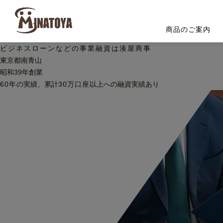
商品のご案内
ビジネスローンなどの
事業融資は湊屋商事
東京都南青山
昭和39年創業
60
年
の実績、累計
30
万口座
以上への
融資実績あり