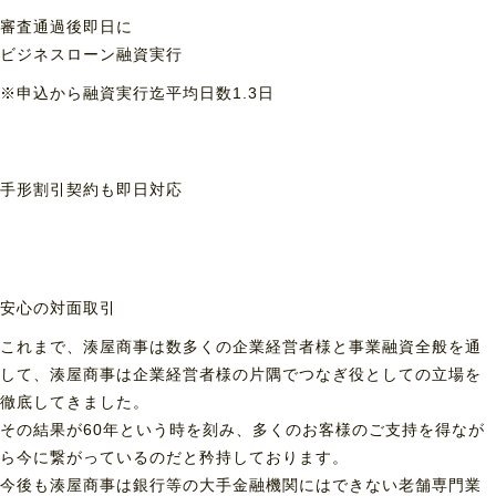
審査通過後即日に
ビジネスローン融資実行
※申込から融資実行迄平均日数1.3日
手形割引契約も
即日対応
安心の対面取引
これまで、湊屋商事は数多くの企業経営者様と事業融資全般を通
して、湊屋商事は企業経営者様の片隅でつなぎ役としての立場を
徹底してきました。
その結果が60年という時を刻み、多くのお客様のご支持を得なが
ら今に繋がっているのだと矜持しております。
今後も湊屋商事は銀行等の大手金融機関にはできない老舗専門業