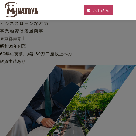
お申込み
ビジネスローンなどの
事業融資は湊屋商事
東京都南青山
昭和39年創業
60
年
の実績、累計
30
万口座
以上への
融資実績あり