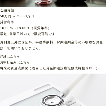
ご融資額
50
万円 ～
2,000
万円
貸付利率
10.00％～18.00％（実質年率）
最短1営業日以内でご融資可能です。
お利息以外に保証料、事務手数料、解約違約金等の不明瞭なお金
は一切頂いておりません。
詳細はこちら
お申し込みはこちら
将来の資金流動化に着目した資金調達
診療報酬債権担保ローン