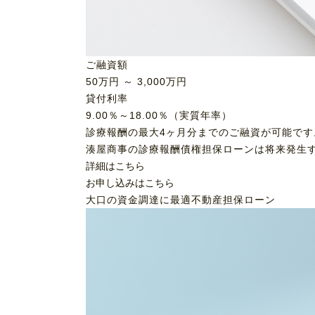
ご融資額
50
万円 ～
3,000
万円
貸付利率
9.00％～18.00％（実質年率）
診療報酬の最大4ヶ月分までのご融資が可能です
湊屋商事の診療報酬債権担保ローンは将来発生
詳細はこちら
お申し込みはこちら
大口の資金調達に最適
不動産担保ローン