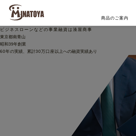
商品のご案内
ビジネスローンなどの
事業融資は湊屋商事
東京都南青山
昭和39年創業
60
年
の実績、累計
30
万口座
以上への
融資実績あり