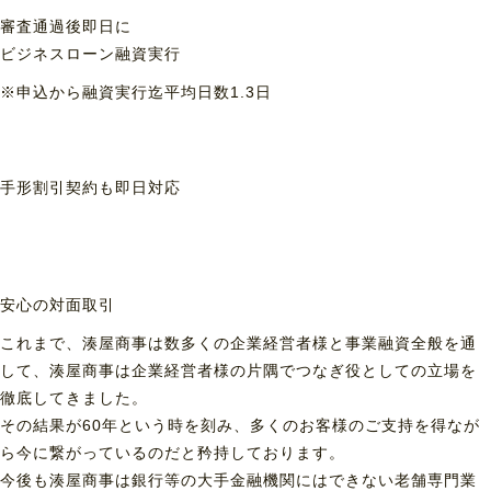
審査通過後即日に
ビジネスローン融資実行
※申込から融資実行迄平均日数1.3日
手形割引契約も
即日対応
安心の対面取引
これまで、湊屋商事は数多くの企業経営者様と事業融資全般を通
して、湊屋商事は企業経営者様の片隅でつなぎ役としての立場を
徹底してきました。
その結果が60年という時を刻み、多くのお客様のご支持を得なが
ら今に繋がっているのだと矜持しております。
今後も湊屋商事は銀行等の大手金融機関にはできない老舗専門業