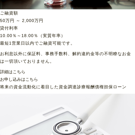
ご融資額
50
万円 ～
2,000
万円
貸付利率
10.00％～18.00％（実質年率）
最短1営業日以内でご融資可能です。
お利息以外に保証料、事務手数料、解約違約金等の不明瞭なお金
は一切頂いておりません。
詳細はこちら
お申し込みはこちら
将来の資金流動化に着目した資金調達
診療報酬債権担保ローン