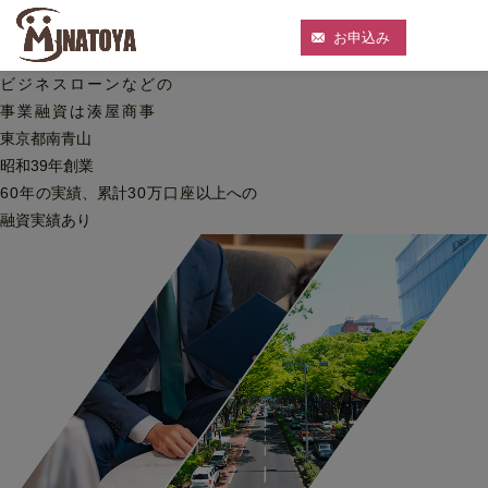
お申込み
ビジネスローンなどの
事業融資は湊屋商事
東京都南青山
昭和39年創業
60
年
の実績、累計
30
万口座
以上への
融資実績あり