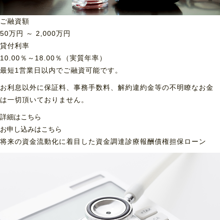
ご融資額
50
万円 ～
2,000
万円
貸付利率
10.00％～18.00％（実質年率）
最短1営業日以内でご融資可能です。
お利息以外に保証料、事務手数料、解約違約金等の不明瞭なお金
は一切頂いておりません。
詳細はこちら
お申し込みはこちら
将来の資金流動化に着目した資金調達
診療報酬債権担保ローン