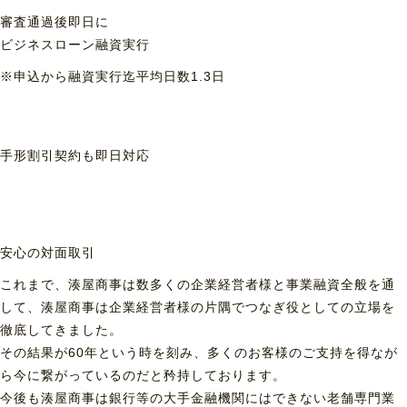
審査通過後即日に
ビジネスローン融資実行
※申込から融資実行迄平均日数1.3日
手形割引契約も
即日対応
安心の対面取引
これまで、湊屋商事は数多くの企業経営者様と事業融資全般を通
して、湊屋商事は企業経営者様の片隅でつなぎ役としての立場を
徹底してきました。
その結果が60年という時を刻み、多くのお客様のご支持を得なが
ら今に繋がっているのだと矜持しております。
今後も湊屋商事は銀行等の大手金融機関にはできない老舗専門業