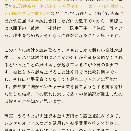
国で
11万件余り（株式会社＋合同会社）、またそれと対峙し
た倒産件数は年間1万件
ほど、この1万件という数字は表面に
出た倒産届けを単純に合計しただけの数字ですから、実際に
は水面下の「破産」「夜逃げ」「民事再生」「休眠」等とい
った理由を含めるとそれなりの件数になることと思います。
このように統計を読み取ると、今もどこかで新しい会社が誕
生し、それとは対照的にどこかの会社が廃業を余儀なくされ
るといったことの繰り返しが起きているのが今日の事実で
す。会社自体を起ち上げることは今日では比較的簡単です
し、それほど手元資金がなくても起ち上げることは可能で
す。数年前に国がベンチャー企業を育てようとする施策を打
ち出した結果、その流れに乗って多くの起業家が誕生したの
は皆さんご存知かと思います。
事実、やろうと思えば資本金１万円から設立登記ができて、
レンタルオフィスなどを活用して初期費用を抑えて契約し、
最低机１個でもあれば（なくてもいいのかも）できてしまい