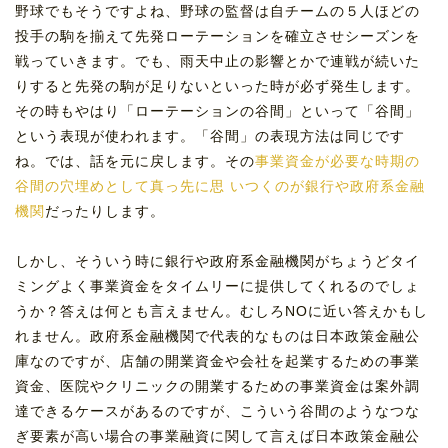
野球でもそうですよね、野球の監督は自チームの５人ほどの
投手の駒を揃えて先発ローテーションを確立させシーズンを
戦っていきます。でも、雨天中止の影響とかで連戦が続いた
りすると先発の駒が足りないといった時が必ず発生します。
その時もやはり「ローテーションの谷間」といって「谷間」
という表現が使われます。「谷間」の表現方法は同じです
ね。では、話を元に戻します。その
事業資金が必要な時期の
谷間の穴埋めとして真っ先に思 いつくのが銀行や政府系金融
機関
だったりします。
しかし、そういう時に銀行や政府系金融機関がちょうどタイ
ミングよく事業資金をタイムリーに提供してくれるのでしょ
うか？答えは何とも言えません。むしろNOに近い答えかもし
れません。政府系金融機関で代表的なものは日本政策金融公
庫なのですが、店舗の開業資金や会社を起業するための事業
資金、医院やクリニックの開業するための事業資金は案外調
達できるケースがあるのですが、こういう谷間のようなつな
ぎ要素が高い場合の事業融資に関して言えば日本政策金融公