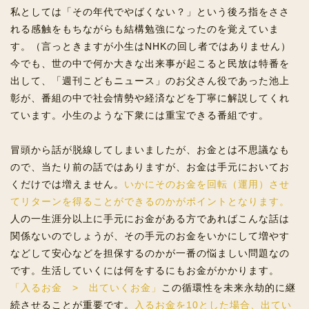
私としては「その年代でやばくない？」という後ろ指をささ
れる感触をもちながらも結構勉強になったのを覚えていま
す。（言っときますが小生はNHKの回し者ではありません）
今でも、世の中で何か大きな出来事が起こると民放は特番を
出して、「週刊こどもニュース」のお父さん役であった池上
彰が、番組の中で社会情勢や経済などを丁寧に解説してくれ
ています。小生のような下衆には重宝できる番組です。
冒頭から話が脱線してしまいましたが、お金とは不思議なも
ので、当たり前の話ではありますが、お金は手元においてお
くだけでは増えません。
いかにそのお金を回転（運用）させ
てリターンを得ることができるのかがポイントとなります。
人の一生涯分以上に手元にお金がある方であればこんな話は
関係ないのでしょうが、その手元のお金をいかにして増やす
などして安心などを担保するのかが一番の悩ましい問題なの
です。生活していくには何をするにもお金がかかります。
「入るお金 > 出ていくお金」
この循環性を未来永劫的に継
続させることが重要です。
入るお金を10とした場合、出てい