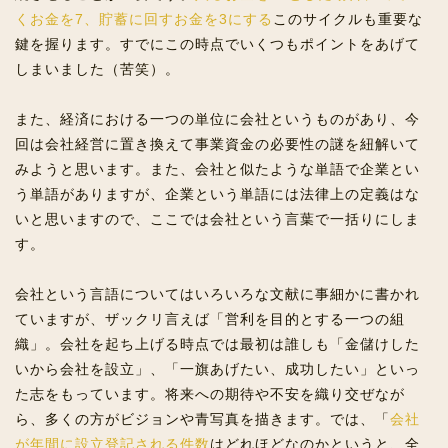
くお金を7、貯蓄に回すお金を3にする
このサイクルも重要な
鍵を握ります。すでにこの時点でいくつもポイントをあげて
しまいました（苦笑）。
また、経済における一つの単位に会社というものがあり、今
回は会社経営に置き換えて事業資金の必要性の謎を紐解いて
みようと思います。また、会社と似たような単語で企業とい
う単語がありますが、企業という単語には法律上の定義はな
いと思いますので、ここでは会社という言葉で一括りにしま
す。
会社という言語についてはいろいろな文献に事細かに書かれ
ていますが、ザックリ言えば「営利を目的とする一つの組
織」。会社を起ち上げる時点では最初は誰しも「金儲けした
いから会社を設立」、「一旗あげたい、成功したい」といっ
た志をもっています。将来への期待や不安を織り交ぜなが
ら、多くの方がビジョンや青写真を描きます。では、「
会社
が年間に設立登記される件数
はどれほどなのかというと、全