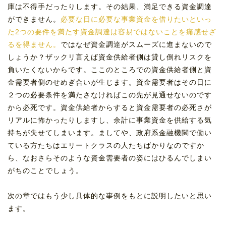
庫は不得手だったりします。その結果、満足できる資金調達
ができません。
必要な日に必要な事業資金を借りたいといっ
た2つの要件を満たす資金調達は容易ではないことを痛感せざ
るを得ません。
ではなぜ資金調達がスムーズに進まないので
しょうか？ザックリ言えば資金供給者側は貸し倒れリスクを
負いたくないからです。ここのところでの資金供給者側と資
金需要者側のせめぎ合いが生じます。資金需要者はその日に
２つの必要条件を満たさなければこの先が見通せないのです
から必死です。資金供給者からすると資金需要者の必死さが
リアルに怖かったりしますし、余計に事業資金を供給する気
持ちが失せてしまいます。ましてや、政府系金融機関で働い
ている方たちはエリートクラスの人たちばかりなのですか
ら、なおさらそのような資金需要者の姿にはひるんでしまい
がちのことでしょう。
次の章ではもう少し具体的な事例をもとに説明したいと思い
ます。